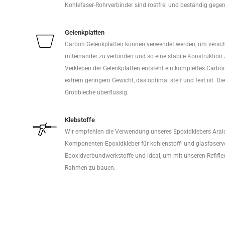
Kohlefaser-Rohrverbinder sind rostfrei und beständig gege
Gelenkplatten
Carbon Gelenkplatten können verwendet werden, um vers
miteinander zu verbinden und so eine stabile Konstruktion
Verkleben der Gelenkplatten entsteht ein komplettes Carb
extrem geringem Gewicht, das optimal steif und fest ist. D
Grobbleche überflüssig.
Klebstoffe
Wir empfehlen die Verwendung unseres Epoxidklebers Araldit
Komponenten-Epoxidkleber für kohlenstoff- und glasfaserve
Epoxidverbundwerkstoffe und ideal, um mit unseren Refifl
Rahmen zu bauen.