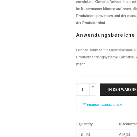
entwickelt. Kleine Lufteinschlüsse o
im Köpermuster können auftreten, die
Produktionsprozesses und der manue
der Produkte sind.
Anwendungsbereiche
Leichte Rahmen für Maschinenbau u
Produkthandlingsysteme, Leichtbau
mehr.
Gelenkplatte
40S
IN DEN WAREN
170x105x2mm
quantity
PRODUKT VERGLEICHEN
Quantity
Discounted
10 - 24
€
16,34