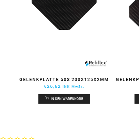
X2MM
GELENKPLATTE 25S 145X145X2MM
REF
QUA
€
25,41
INK MwSt.
IN DEN WARENKORB