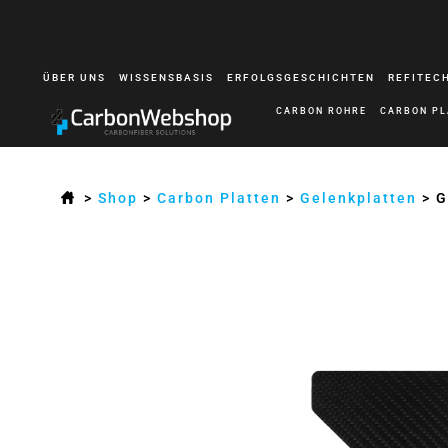
ÜBER UNS
WISSENSBASIS
ERFOLGSGESCHICHTEN
REFITEC
CARBON ROHRE
CARBON PL
>
Shop
>
Carbon Platten
>
Gelenkplatten
>
G