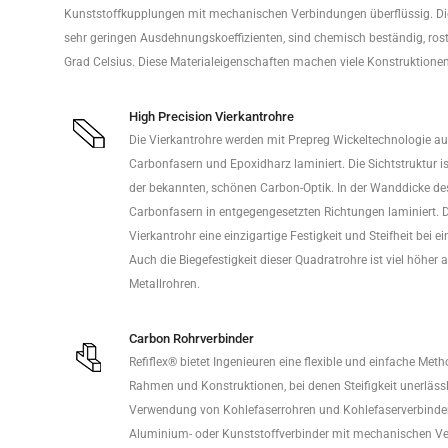
Kunststoffkupplungen mit mechanischen Verbindungen überflüssig. Die
sehr geringen Ausdehnungskoeffizienten, sind chemisch beständig, ros
Grad Celsius. Diese Materialeigenschaften machen viele Konstruktione
High Precision Vierkantrohre
Die Vierkantrohre werden mit Prepreg Wickeltechnologie au
Carbonfasern und Epoxidharz laminiert. Die Sichtstruktur i
der bekannten, schönen Carbon-Optik. In der Wanddicke de
Carbonfasern in entgegengesetzten Richtungen laminiert. D
Vierkantrohr eine einzigartige Festigkeit und Steifheit bei
Auch die Biegefestigkeit dieser Quadratrohre ist viel höher a
Metallrohren.
Carbon Rohrverbinder
Refiflex® bietet Ingenieuren eine flexible und einfache Meth
Rahmen und Konstruktionen, bei denen Steifigkeit unerlässli
Verwendung von Kohlefaserrohren und Kohlefaserverbinde
Aluminium- oder Kunststoffverbinder mit mechanischen Ve