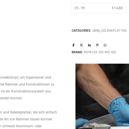
25 - 99
€
14,88
CATEGORIES:
2MM
,
GELENKPLATTEN
BRAND:
REFIFLEX 25S 40S 50S
rbonwebshop), um Ingenieuren und
chter Rahmen und Konstruktionen zu
x® ist ein Konstruktionssystem aus
werden können.
n und Gelenkplatten, die sich einfach
jede Art von Rahmen bauen können.
n schwere Aluminium- oder