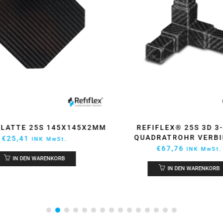
IFLEX® 25S 3D 3-WEG
REFIFLEX® 40S 3-
DRATROHR VERBINDER
QUADRATROHR VERBI
€
67,76
€
91,36
INK MwSt.
INK MwSt.
IN DEN WARENKORB
IN DEN WARENKORB