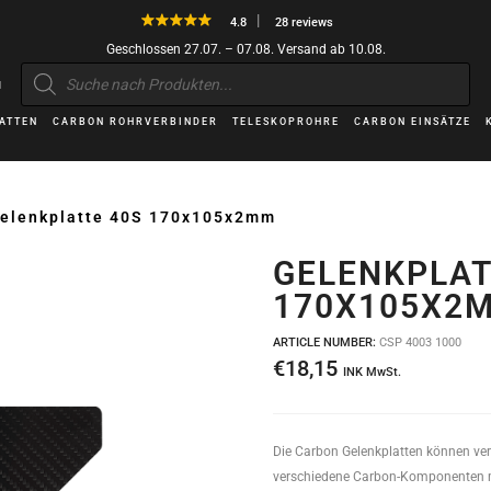
4.8
28 reviews
Geschlossen 27.07. – 07.08. Versand ab 10.08.
Products
search
H
ATTEN
CARBON ROHRVERBINDER
TELESKOPROHRE
CARBON EINSÄTZE
elenkplatte 40S 170x105x2mm
GELENKPLAT
170X105X2
ARTICLE NUMBER:
CSP 4003 1000
€
18,15
INK MwSt.
Die Carbon Gelenkplatten können ve
verschiedene Carbon-Komponenten m