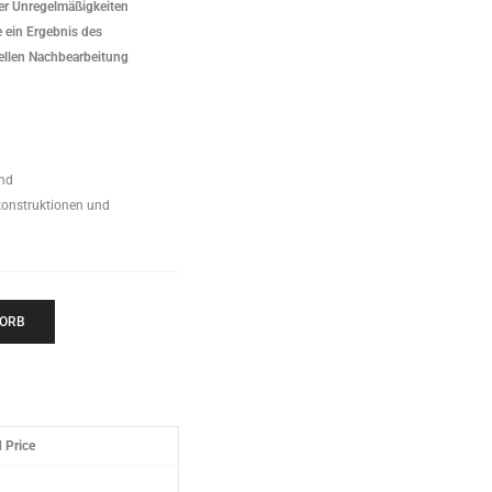
der Unregelmäßigkeiten
 ein Ergebnis des
llen Nachbearbeitung
nd
konstruktionen und
KORB
 Price