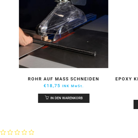
EPOXY KLEBSTOFF ARALDITE 2031
MISCHR
50ML
€
59,92
INK MwSt.
IN DEN WARENKORB