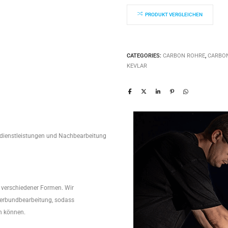
25x23x1000mm
quantity
PRODUKT VERGLEICHEN
CATEGORIES:
CARBON ROHRE
,
CARBO
KEVLAR
edienstleistungen und Nachbearbeitung
r verschiedener Formen. Wir
Verbundbearbeitung, sodass
n können.