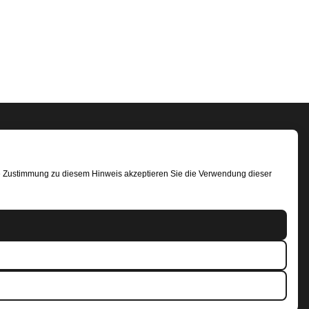
MATION
WIR SIND ISO-ZERTIFIZIERT
re Zustimmung zu diesem Hinweis akzeptieren Sie die Verwendung dieser
 Refitech B.V.
jk
NL20ABNA 0247 7948 48
LESEN SIE UNSERE BEWERTUNGEN
e: ABNANL2A
dentifikationsnummer:
.b01