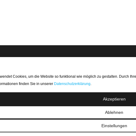
KUNDENINFORMATION
FIRMENINFOR
ndet Cookies, um die Website so funktional wie möglich zu gestalten. Durch Ih
Mein Account
Carbonwebshop |
ormationen finden Sie in unserer
Datenschutzerklärung
.
Sluisweg 30
Mein Orders
5145PE Waalwi
Akzeptieren
Rücksendungen un Rückerstattungen
Die Niederlande
Versand und Lieferung
Kontonummer: 
Ablehnen
Zahlungsmethoden
SWIFT/BIC Cod
Geschäftsbedingungen
Umsatzsteuer-I
Einstellungen
Datenschutzerklärung
NL.8066.64.605