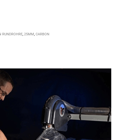
N RUNDROHRE
,
25MM
,
CARBON