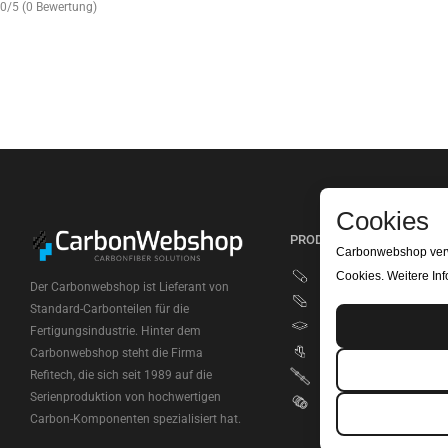
0/5
(0 Bewertung)
Cookies
PRODUKTKATEGORIEN
Carbonwebshop verwe
Carbon Rundrohre
Cookies. Weitere Inf
Der Carbonwebshop ist Lieferant von
Carbon Vierkantrohre
Standard-Carbonteilen für die
Carbon Platten
Fertigungsindustrie. Hinter dem
Carbon Rohrverbinder
Carbonwebshop steht die Firma
Refitech, die sich seit 1989 auf die
Teleskoprohre
Serienproduktion von hochwertigen
Carbon Einsätze
Carbon-Komponenten spezialisiert hat.