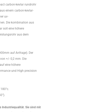
pact carbon-kevlar rundrohr
e aus einem carbon-kevlar-
er uv-
hen. Die kombination aus
 soll eine höhere
leistungsrohr aus dem
000mm auf Anfrage). Der
von +/- 0,2 mm. Die
 auf eine höhere
formance und High precision
 180°c.
50°).
Industriequalität. Sie sind mit