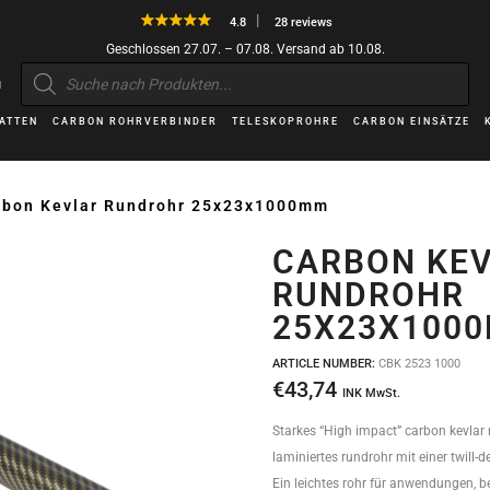
4.8
28 reviews
Geschlossen 27.07. – 07.08. Versand ab 10.08.
Products
search
H
ATTEN
CARBON ROHRVERBINDER
TELESKOPROHRE
CARBON EINSÄTZE
rbon Kevlar Rundrohr 25x23x1000mm
CARBON KE
RUNDROHR
25X23X100
ARTICLE NUMBER:
CBK 2523 1000
€
43,74
INK MwSt.
Starkes “High impact” carbon kevlar 
laminiertes rundrohr mit einer twill-
Ein leichtes rohr für anwendungen, b