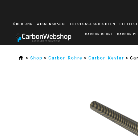
ÜBER UNS
WISSENSBASIS
ERFOLGSGESCHICHTEN
REFITEC
CARBON ROHRE
CARBON PL
>
Shop
>
Carbon Rohre
>
Carbon Kevlar
>
Ca