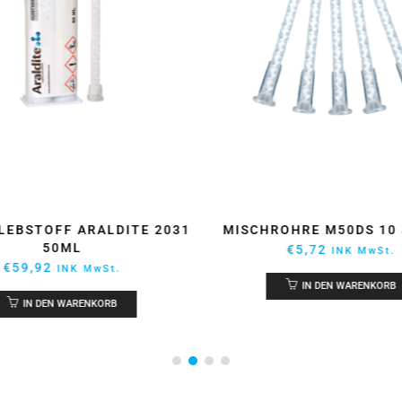
OHRE M50DS 10 STÜCKS
EPOXY KLEBSTOFF ARALD
ANFÄNGER PACKE
€
5,72
INK MwSt.
€
112,72
INK MwSt
IN DEN WARENKORB
IN DEN WARENKORB