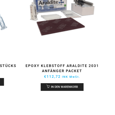
ITE 2031
ROHR AUF MASS SCHNEIDEN
EPO
T
€
18,75
INK MwSt.
.
IN DEN WARENKORB