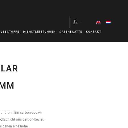
KLEBSTOFFE
DIENSTLEISTUNGEN
DATENBLATTE
KONTAKT
VLAR
0MM
rundrohr. Ein carbon-epoxy-
deckschicht aus carbon-kevlar.
ei denen eine hohe