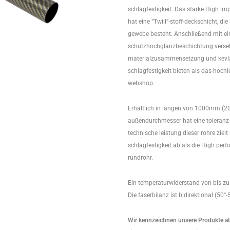
schlagfestigkeit. Das starke High im
hat eine “Twill”-stoff-deckschicht, di
gewebe besteht. Anschließend mit ein
schutzhochglanzbeschichtung verse
materialzusammensetzung und kevlar
schlagfestigkeit bieten als das hoch
webshop.
Erhältlich in längen von 1000mm (2
außendurchmesser hat eine toleranz 
technische leistung dieser rohre zielt
schlagfestigkeit ab als die High per
rundrohr.
Ein temperaturwiderstand von bis zu
Die faserbilanz ist bidirektional (50°-
Wir kennzeichnen unsere Produkte als 