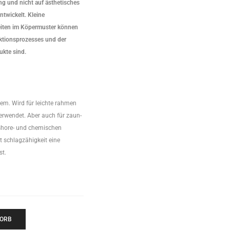
g und nicht auf ästhetisches
ntwickelt. Kleine
eiten im Köpermuster können
uktionsprozesses und der
kte sind.
rem. Wird für leichte rahmen
rwendet. Aber auch für zaun-
hore- und chemischen
 schlagzähigkeit eine
st.
KORB