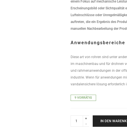
einem Fokus auf mechanische Leistun
Erscheinungsbild oder Sichtqualität e
Lufteinschlüsse oder Unregelmäßigk
auftreten, die ein Ergebnis des Prod
manuellen Nachbearbeitung der Produ
Anwendungsbereiche
Diese art von rohren sind unter ande
im maschinenbau und für drohnen ve
und rahmenanwendungen in der offs
industrie. Wenn für anwendungen mit
vandalensichere lösung erforderlich i
9 VORRÄTIG
Carbon
Kevlar
IN DEN WAREN
Rundrohr