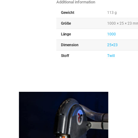
Additional information
Gewicht
113 g
Größe
1000 × 25 × 23 m
Länge
1000
Dimension
25×23
Stoff
Twill