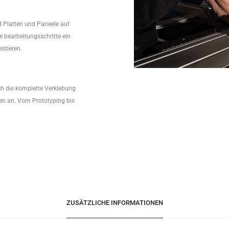
 Platten und Paneele auf
 bearbeitungsschritte ein
stieren.
ch die komplette Verklebung
en an. Vom Prototyping bis
ZUSÄTZLICHE INFORMATIONEN