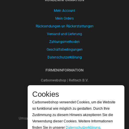
Mein Account
Mein Orders
Rücksendungen un Rückerstattungen
Versand und Lieferung
Zahlungsmethoden
Geschäftsbedingungen
Datenschutzerklärung
FIRMENINFORMATION
Carbonwebshop | Refitech B.V.
Sluisweg 30
Cookies
5145PE Waalwijk
Die Niederlande
Carbonwebshop verwendet Cookies, um die Website
Kontonummer: NL20ABNA 0247 7948 48
so funktional wie möglich zu gestalten. Durch Ihre
SWIFT/BIC Code: ABNANL2A
Zustimmung zu diesem Hinweis akzeptieren Sie die
Umsatzsteuer-Identifikationsnummer: NL.8066.64.605.b01
Verwendung dieser Cookies. Weitere Informationen
Handelskammer nummer: 18052319
finden Sie in unserer
Datenschutzerklärung
.