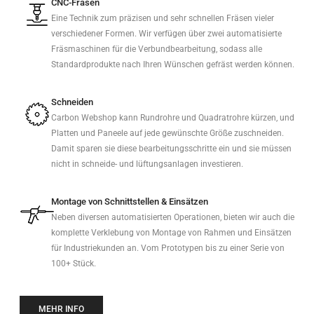
CNC-Fräsen
Eine Technik zum präzisen und sehr schnellen Fräsen vieler
verschiedener Formen. Wir verfügen über zwei automatisierte
Fräsmaschinen für die Verbundbearbeitung, sodass alle
Standardprodukte nach Ihren Wünschen gefräst werden können.
Schneiden
Carbon Webshop kann Rundrohre und Quadratrohre kürzen, und
Platten und Paneele auf jede gewünschte Größe zuschneiden.
Damit sparen sie diese bearbeitungsschritte ein und sie müssen
nicht in schneide- und lüftungsanlagen investieren.
Montage von Schnittstellen & Einsätzen
Neben diversen automatisierten Operationen, bieten wir auch die
komplette Verklebung von Montage von Rahmen und Einsätzen
für Industriekunden an. Vom Prototypen bis zu einer Serie von
100+ Stück.
MEHR INFO