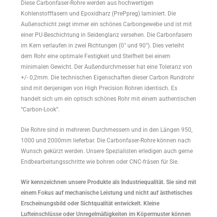
Diese Carbonfaser-Rohre werden aus hochwertigen
Kohlenstofffasern und Epoxidharz (PrePpreg) laminiert. Die
Außenschicht zeigt immer ein schönes Carbongewebe und ist mit
einer PU-Beschichtung in Seidenglanz versehen. Die Carbonfasern
im Kern verlaufen in zwei Richtungen (0° und 90°). Dies verleiht
dem Rohr eine optimale Festigkeit und Steifheit bei einem
minimalen Gewicht. Der Außendurchmesser hat eine Toleranz von
+/- 0,2mm. Die technischen Eigenschaften dieser Carbon Rundrohr
sind mit denjenigen von High Precision Rohren identisch. Es
handelt sich um ein optisch schönes Rohr mit einem authentischen
“Carbon-Look”.
Die Rohre sind in mehreren Durchmessern und in den Längen 950,
1000 und 2000mm lieferbar. Die Carbonfaser-Rohre können nach
Wunsch gekürzt werden. Unsere Spezialisten erledigen auch gerne
Endbearbeitungsschritte wie bohren oder CNC-fräsen für Sie.
Wir kennzeichnen unsere Produkte als Industriequalität. Sie sind mit
einem Fokus auf mechanische Leistung und nicht auf ästhetisches
Erscheinungsbild oder Sichtqualität entwickelt. Kleine
Lufteinschlüsse oder Unregelmäßigkeiten im Köpermuster können