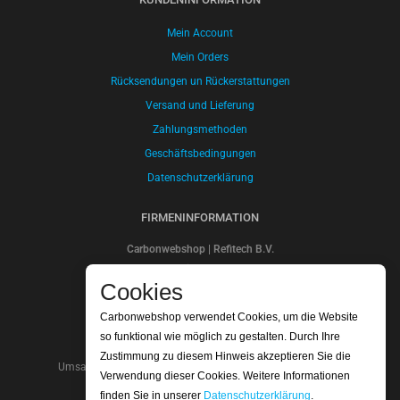
Mein Account
Mein Orders
Rücksendungen un Rückerstattungen
Versand und Lieferung
Zahlungsmethoden
Geschäftsbedingungen
Datenschutzerklärung
FIRMENINFORMATION
Carbonwebshop | Refitech B.V.
Sluisweg 30
Cookies
5145PE Waalwijk
Die Niederlande
Carbonwebshop verwendet Cookies, um die Website
Kontonummer: NL20ABNA 0247 7948 48
so funktional wie möglich zu gestalten. Durch Ihre
SWIFT/BIC Code: ABNANL2A
Zustimmung zu diesem Hinweis akzeptieren Sie die
Umsatzsteuer-Identifikationsnummer: NL.8066.64.605.b01
Verwendung dieser Cookies. Weitere Informationen
Handelskammer nummer: 18052319
finden Sie in unserer
Datenschutzerklärung
.