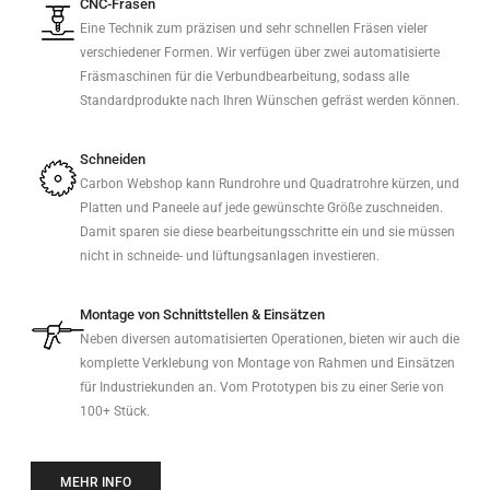
CNC-Fräsen
Eine Technik zum präzisen und sehr schnellen Fräsen vieler
verschiedener Formen. Wir verfügen über zwei automatisierte
Fräsmaschinen für die Verbundbearbeitung, sodass alle
Standardprodukte nach Ihren Wünschen gefräst werden können.
Schneiden
Carbon Webshop kann Rundrohre und Quadratrohre kürzen, und
Platten und Paneele auf jede gewünschte Größe zuschneiden.
Damit sparen sie diese bearbeitungsschritte ein und sie müssen
nicht in schneide- und lüftungsanlagen investieren.
Montage von Schnittstellen & Einsätzen
Neben diversen automatisierten Operationen, bieten wir auch die
komplette Verklebung von Montage von Rahmen und Einsätzen
für Industriekunden an. Vom Prototypen bis zu einer Serie von
100+ Stück.
MEHR INFO