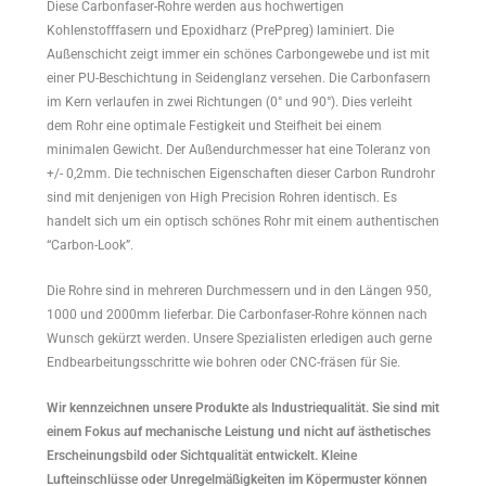
Diese Carbonfaser-Rohre werden aus hochwertigen
Kohlenstofffasern und Epoxidharz (PrePpreg) laminiert. Die
Außenschicht zeigt immer ein schönes Carbongewebe und ist mit
einer PU-Beschichtung in Seidenglanz versehen. Die Carbonfasern
im Kern verlaufen in zwei Richtungen (0° und 90°). Dies verleiht
dem Rohr eine optimale Festigkeit und Steifheit bei einem
minimalen Gewicht. Der Außendurchmesser hat eine Toleranz von
+/- 0,2mm. Die technischen Eigenschaften dieser Carbon Rundrohr
sind mit denjenigen von High Precision Rohren identisch. Es
handelt sich um ein optisch schönes Rohr mit einem authentischen
“Carbon-Look”.
Die Rohre sind in mehreren Durchmessern und in den Längen 950,
1000 und 2000mm lieferbar. Die Carbonfaser-Rohre können nach
Wunsch gekürzt werden. Unsere Spezialisten erledigen auch gerne
Endbearbeitungsschritte wie bohren oder CNC-fräsen für Sie.
Wir kennzeichnen unsere Produkte als Industriequalität. Sie sind mit
einem Fokus auf mechanische Leistung und nicht auf ästhetisches
Erscheinungsbild oder Sichtqualität entwickelt. Kleine
Lufteinschlüsse oder Unregelmäßigkeiten im Köpermuster können