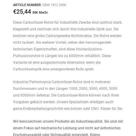
ARTICLE NUMBER:
CBW 1412 2000
€
25,44
INK MwSt.
Diese Carbonfaser-Rohre für industrielle Zwecke sind optimal stark,
biegesteif und zeichnen sich durch ihre industrielle Optik aus. Sie
besitzen eine grobe Carbongewebe-Sichtstruktur. Die Rohre werden
nicht lackiert. Als weiterer Vorteil, neben den hervorragenden
technischen Eigenschaften, sind diese Hochpräzisions-
Pultrusionsrohre in Längen bis zu 6000mm erhältlich. Diese
Variante ist eine ausgezeichnete Alternative, wenn die
Carbonfaseroptik eine untergeordnete Rolle spielt.
Industrial Performance Carbonfaser-Rohre sind in mehreren
Durchmessern und in den Längen 1000, 2000, 3000, 4000, 5000
und 6000mm lieferbar. Die Carbonfaser-Rohre können nach Ihren
Vorgaben gekürzt werden. Unsere Spezialisten erledigen auch
gerne Endbearbeitungsschritte wie bohren oder CNC- fräsen für Sie.
Wir kennzeichnen unsere Produkte als Industriequalität. Sie sind mit
einem Fokus auf mechanische Leistung und nicht auf ästhetisches
Erscheinungsbild oder Sichtqualität entwickelt. Kleine