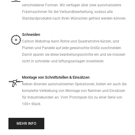
verschiedener Formen. Wir verfügen über zwei automatisierte
Fräsmaschinen für die Verbundbearbeitung, sodass alle
Standardprodukte nach Ihren Wünschen gefräst werden können.
Schneiden
Carbon Webshop kann Rohre und Quadratrohre kürzen, und
Platten und Paneele auf jede gewünschte Größe zuschneiden.
Damit sparen sie diese bearbeitungsschritte ein und sie müssen
nicht in schneide- und lüftungsanlagen investieren.
Montage von Schnittstellen & Einsätzen
Neben diversen automatisierten Operationen, bieten wir auch die
komplette Verklebung von Montage von Rahmen und Einsätzen
für Industriekunden an. Vom Prototypen bis zu einer Serie von
100+ Stück.
MEHR INFO