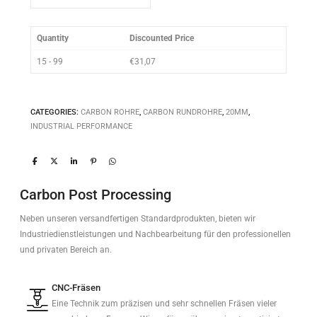
Quantity
Discounted Price
15 - 99
€
31,07
CATEGORIES:
CARBON ROHRE
,
CARBON RUNDROHRE
,
20MM
,
INDUSTRIAL PERFORMANCE
Carbon Post Processing
Neben unseren versandfertigen Standardprodukten, bieten wir
Industriedienstleistungen und Nachbearbeitung für den professionellen
und privaten Bereich an.
CNC-Fräsen
Eine Technik zum präzisen und sehr schnellen Fräsen vieler