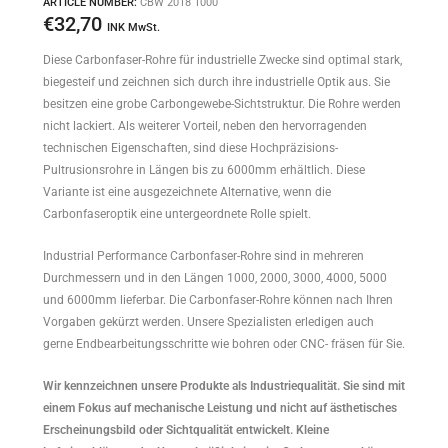
ARTICLE NUMBER:
CBW 2018 1000
€
32,70
INK MwSt.
Diese Carbonfaser-Rohre für industrielle Zwecke sind optimal stark,
biegesteif und zeichnen sich durch ihre industrielle Optik aus. Sie
besitzen eine grobe Carbongewebe-Sichtstruktur. Die Rohre werden
nicht lackiert. Als weiterer Vorteil, neben den hervorragenden
technischen Eigenschaften, sind diese Hochpräzisions-
Pultrusionsrohre in Längen bis zu 6000mm erhältlich. Diese
Variante ist eine ausgezeichnete Alternative, wenn die
Carbonfaseroptik eine untergeordnete Rolle spielt.
Industrial Performance Carbonfaser-Rohre sind in mehreren
Durchmessern und in den Längen 1000, 2000, 3000, 4000, 5000
und 6000mm lieferbar. Die Carbonfaser-Rohre können nach Ihren
Vorgaben gekürzt werden. Unsere Spezialisten erledigen auch
gerne Endbearbeitungsschritte wie bohren oder CNC- fräsen für Sie.
Wir kennzeichnen unsere Produkte als Industriequalität. Sie sind mit
einem Fokus auf mechanische Leistung und nicht auf ästhetisches
Erscheinungsbild oder Sichtqualität entwickelt. Kleine