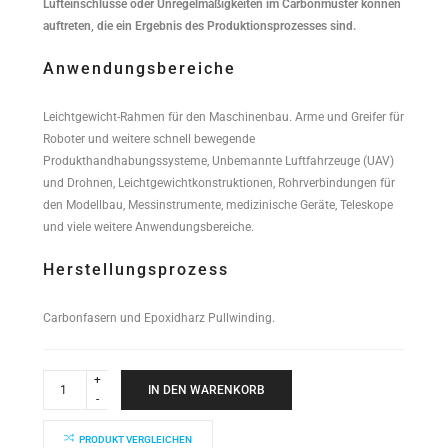
Lufteinschlüsse oder Unregelmäßigkeiten im Carbonmuster können
auftreten, die ein Ergebnis des Produktionsprozesses sind.
Anwendungsbereiche
Leichtgewicht-Rahmen für den Maschinenbau. Arme und Greifer für
Roboter und weitere schnell bewegende
Produkthandhabungssysteme, Unbemannte Luftfahrzeuge (UAV)
und Drohnen, Leichtgewichtkonstruktionen, Rohrverbindungen für
den Modellbau, Messinstrumente, medizinische Geräte, Teleskope
und viele weitere Anwendungsbereiche.
Herstellungsprozess
Carbonfasern und Epoxidharz Pullwinding.
Industrial
Performance
IN DEN WARENKORB
Rundrohr
20x18x1000mm
quantity
PRODUKT VERGLEICHEN