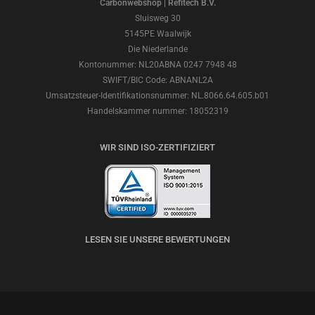
Carbonwebshop | Refitech B.V.
Sluisweg 30
5145PE Waalwijk
Die Niederlande
Kontonummer: NL20ABNA 0247 7948 48
SWIFT/BIC Code: ABNANL2A
Umsatzsteuer-Identifikationsnummer: NL.8066.64.605.b01
Handelskammer nummer: 18052319
WIR SIND ISO-ZERTIFIZIERT
LESEN SIE UNSERE BEWERTUNGEN