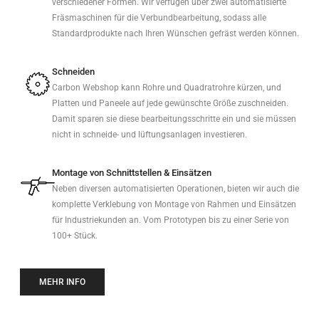
verschiedener Formen. Wir verfügen über zwei automatisierte
Fräsmaschinen für die Verbundbearbeitung, sodass alle
Standardprodukte nach Ihren Wünschen gefräst werden können.
Schneiden
Carbon Webshop kann Rohre und Quadratrohre kürzen, und
Platten und Paneele auf jede gewünschte Größe zuschneiden.
Damit sparen sie diese bearbeitungsschritte ein und sie müssen
nicht in schneide- und lüftungsanlagen investieren.
Montage von Schnittstellen & Einsätzen
Neben diversen automatisierten Operationen, bieten wir auch die
komplette Verklebung von Montage von Rahmen und Einsätzen
für Industriekunden an. Vom Prototypen bis zu einer Serie von
100+ Stück.
MEHR INFO