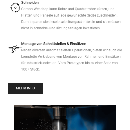
Schneiden
Carbon Webshop kann Rohre und Quadratrohre kürzen, und
Platten und Paneele auf jede gewünschte Größe zuschneiden.
Damit sparen sie diese bearbeitungsschritte ein und sie müssen
nicht in schneide- und lüftungsanlagen investieren.
Montage von Schnittstellen & Einsätzen
Neben diversen automatisierten Operationen, bieten wir auch die
komplette Verklebung von Montage von Rahmen und Einsätzen
für Industriekunden an. Vom Prototypen bis zu einer Serie von
100+ Stück.
MEHR INFO