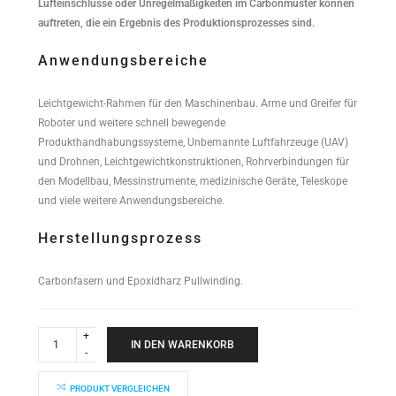
Lufteinschlüsse oder Unregelmäßigkeiten im Carbonmuster können
auftreten, die ein Ergebnis des Produktionsprozesses sind.
Anwendungsbereiche
Leichtgewicht-Rahmen für den Maschinenbau. Arme und Greifer für
Roboter und weitere schnell bewegende
Produkthandhabungssysteme, Unbemannte Luftfahrzeuge (UAV)
und Drohnen, Leichtgewichtkonstruktionen, Rohrverbindungen für
den Modellbau, Messinstrumente, medizinische Geräte, Teleskope
und viele weitere Anwendungsbereiche.
Herstellungsprozess
Carbonfasern und Epoxidharz Pullwinding.
Industrial
Performance
IN DEN WARENKORB
Rundrohr
34x32x5000mm
quantity
PRODUKT VERGLEICHEN