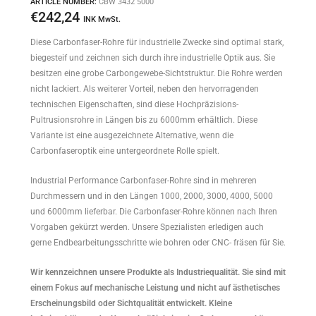
ARTICLE NUMBER:
CBW 3432 5000
€
242,24
INK MwSt.
Diese Carbonfaser-Rohre für industrielle Zwecke sind optimal stark,
biegesteif und zeichnen sich durch ihre industrielle Optik aus. Sie
besitzen eine grobe Carbongewebe-Sichtstruktur. Die Rohre werden
nicht lackiert. Als weiterer Vorteil, neben den hervorragenden
technischen Eigenschaften, sind diese Hochpräzisions-
Pultrusionsrohre in Längen bis zu 6000mm erhältlich. Diese
Variante ist eine ausgezeichnete Alternative, wenn die
Carbonfaseroptik eine untergeordnete Rolle spielt.
Industrial Performance Carbonfaser-Rohre sind in mehreren
Durchmessern und in den Längen 1000, 2000, 3000, 4000, 5000
und 6000mm lieferbar. Die Carbonfaser-Rohre können nach Ihren
Vorgaben gekürzt werden. Unsere Spezialisten erledigen auch
gerne Endbearbeitungsschritte wie bohren oder CNC- fräsen für Sie.
Wir kennzeichnen unsere Produkte als Industriequalität. Sie sind mit
einem Fokus auf mechanische Leistung und nicht auf ästhetisches
Erscheinungsbild oder Sichtqualität entwickelt. Kleine