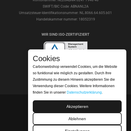
Kontonummer: NL20ABNA 0247 7948 48
SWIFT/BIC Code: ABNANL2A
Umsatzsteuer-Identifikationsnummer: NL.8066.64.605.b01
Handelskammer nummer: 18052319
WIR SIND ISO-ZERTIFIZIERT
Cookies
Carbonwebshop verwendet Cookies, um die Website
LESEN SIE UNSERE BEWERTUNGEN
so funktional wie möglich zu gestalten. Durch Ihre
Zustimmung zu diesem Hinweis akzeptieren Sie die
Verwendung dieser Cookies. Weitere Informationen
finden Sie in unserer
Datenschutzerklärung
.
Akzeptieren
©2026 Carbonwebshop
Telefonnummer: +31 (0) 416 561365 | Email:
Ablehnen
info@carbonwebshop.nl