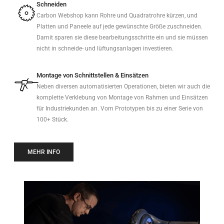
Schneiden
Carbon Webshop kann Rohre und Quadratrohre kürzen, und
Platten und Paneele auf jede gewünschte Größe zuschneiden.
Damit sparen sie diese bearbeitungsschritte ein und sie müssen
nicht in schneide- und lüftungsanlagen investieren.
Montage von Schnittstellen & Einsätzen
Neben diversen automatisierten Operationen, bieten wir auch die
komplette Verklebung von Montage von Rahmen und Einsätzen
für Industriekunden an. Vom Prototypen bis zu einer Serie von
100+ Stück.
MEHR INFO