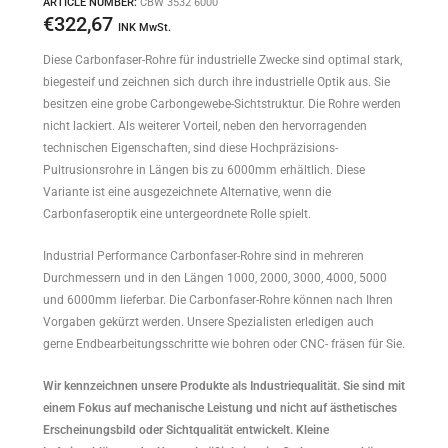
ARTICLE NUMBER:
CBW 3532 6000
€
322,67
INK MwSt.
Diese Carbonfaser-Rohre für industrielle Zwecke sind optimal stark,
biegesteif und zeichnen sich durch ihre industrielle Optik aus. Sie
besitzen eine grobe Carbongewebe-Sichtstruktur. Die Rohre werden
nicht lackiert. Als weiterer Vorteil, neben den hervorragenden
technischen Eigenschaften, sind diese Hochpräzisions-
Pultrusionsrohre in Längen bis zu 6000mm erhältlich. Diese
Variante ist eine ausgezeichnete Alternative, wenn die
Carbonfaseroptik eine untergeordnete Rolle spielt.
Industrial Performance Carbonfaser-Rohre sind in mehreren
Durchmessern und in den Längen 1000, 2000, 3000, 4000, 5000
und 6000mm lieferbar. Die Carbonfaser-Rohre können nach Ihren
Vorgaben gekürzt werden. Unsere Spezialisten erledigen auch
gerne Endbearbeitungsschritte wie bohren oder CNC- fräsen für Sie.
Wir kennzeichnen unsere Produkte als Industriequalität. Sie sind mit
einem Fokus auf mechanische Leistung und nicht auf ästhetisches
Erscheinungsbild oder Sichtqualität entwickelt. Kleine