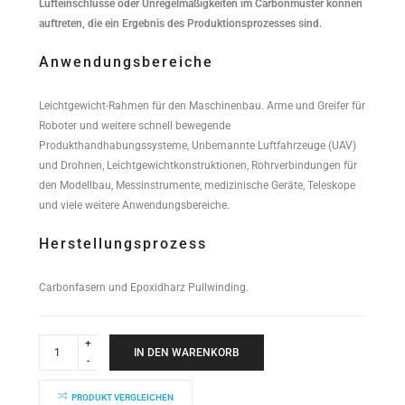
Lufteinschlüsse oder Unregelmäßigkeiten im Carbonmuster können
auftreten, die ein Ergebnis des Produktionsprozesses sind.
Anwendungsbereiche
Leichtgewicht-Rahmen für den Maschinenbau. Arme und Greifer für
Roboter und weitere schnell bewegende
Produkthandhabungssysteme, Unbemannte Luftfahrzeuge (UAV)
und Drohnen, Leichtgewichtkonstruktionen, Rohrverbindungen für
den Modellbau, Messinstrumente, medizinische Geräte, Teleskope
und viele weitere Anwendungsbereiche.
Herstellungsprozess
Carbonfasern und Epoxidharz Pullwinding.
Industrial
Performance
IN DEN WARENKORB
Rundrohr
35x32x6000mm
quantity
PRODUKT VERGLEICHEN