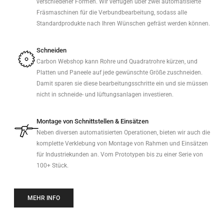
verschiedener Formen. Wir verfügen über zwei automatisierte
Fräsmaschinen für die Verbundbearbeitung, sodass alle
Standardprodukte nach Ihren Wünschen gefräst werden können.
Schneiden
Carbon Webshop kann Rohre und Quadratrohre kürzen, und
Platten und Paneele auf jede gewünschte Größe zuschneiden.
Damit sparen sie diese bearbeitungsschritte ein und sie müssen
nicht in schneide- und lüftungsanlagen investieren.
Montage von Schnittstellen & Einsätzen
Neben diversen automatisierten Operationen, bieten wir auch die
komplette Verklebung von Montage von Rahmen und Einsätzen
für Industriekunden an. Vom Prototypen bis zu einer Serie von
100+ Stück.
MEHR INFO