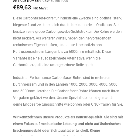
ARTICLE NUMBER:
CBW 50465 1000
€
89,63
INK MwSt.
Diese Carbonfaser-Rohre für industrielle Zwecke sind optimal stark,
biegesteif und zeichnen sich durch ihre industrielle Optik aus. Sie
besitzen eine grobe Carbongewebe-Sichtstruktur. Die Rohre werden
nicht lackiert. Als weiterer Vorteil, neben den hervorragenden
technischen Eigenschaften, sind diese Hochpräzisions-
Pultrusionsrohre in Längen bis zu 6000mm erhältlich. Diese
Variante ist eine ausgezeichnete Alternative, wenn die
Carbonfaseroptik eine untergeordnete Rolle spielt.
Industrial Performance Carbonfaser-Rohre sind in mehreren
Durchmessern und in den Längen 1000, 2000, 3000, 4000, 5000
und 6000mm lieferbar. Die Carbonfaser-Rohre können nach Ihren
Vorgaben gekürzt werden. Unsere Spezialisten erledigen auch
gerne Endbearbeitungsschritte wie bohren oder CNC- fräsen für Sie.
Wir kennzeichnen unsere Produkte als Industriequalität. Sie sind mit
einem Fokus auf mechanische Leistung und nicht auf ästhetisches
Erscheinungsbild oder Sichtqualität entwickelt. Kleine