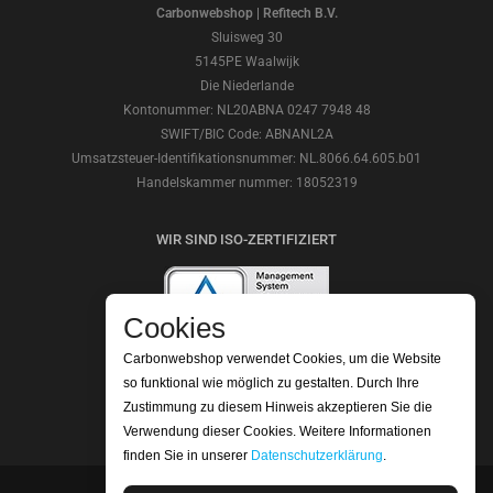
Carbonwebshop | Refitech B.V.
Sluisweg 30
5145PE Waalwijk
Die Niederlande
Kontonummer: NL20ABNA 0247 7948 48
SWIFT/BIC Code: ABNANL2A
Umsatzsteuer-Identifikationsnummer: NL.8066.64.605.b01
Handelskammer nummer: 18052319
WIR SIND ISO-ZERTIFIZIERT
Cookies
Carbonwebshop verwendet Cookies, um die Website
LESEN SIE UNSERE BEWERTUNGEN
so funktional wie möglich zu gestalten. Durch Ihre
Zustimmung zu diesem Hinweis akzeptieren Sie die
Verwendung dieser Cookies. Weitere Informationen
finden Sie in unserer
Datenschutzerklärung
.