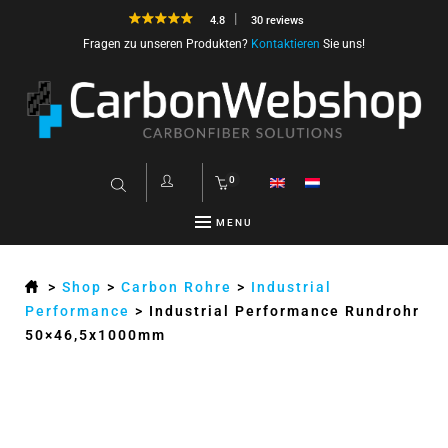
4.8
30 reviews
Fragen zu unseren Produkten?
Kontaktieren
Sie uns!
0
MENU
>
Shop
>
Carbon Rohre
>
Industrial
Performance
>
Industrial Performance Rundrohr
50×46,5x1000mm