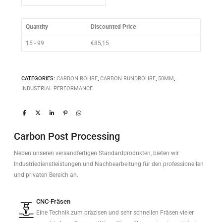
Quantity
Discounted Price
15 - 99
€
85,15
CATEGORIES:
CARBON ROHRE
,
CARBON RUNDROHRE
,
50MM
,
INDUSTRIAL PERFORMANCE
Carbon Post Processing
Neben unseren versandfertigen Standardprodukten, bieten wir
Industriedienstleistungen und Nachbearbeitung für den professionellen
und privaten Bereich an.
CNC-Fräsen
Eine Technik zum präzisen und sehr schnellen Fräsen vieler