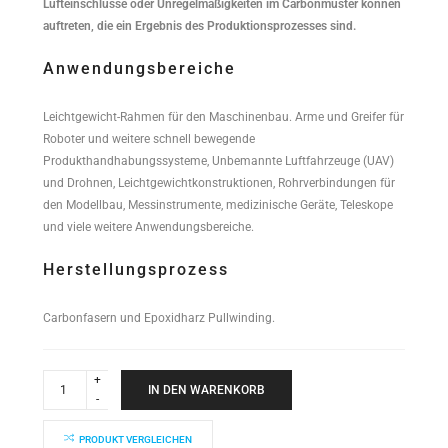
Lufteinschlüsse oder Unregelmäßigkeiten im Carbonmuster können
auftreten, die ein Ergebnis des Produktionsprozesses sind.
Anwendungsbereiche
Leichtgewicht-Rahmen für den Maschinenbau. Arme und Greifer für
Roboter und weitere schnell bewegende
Produkthandhabungssysteme, Unbemannte Luftfahrzeuge (UAV)
und Drohnen, Leichtgewichtkonstruktionen, Rohrverbindungen für
den Modellbau, Messinstrumente, medizinische Geräte, Teleskope
und viele weitere Anwendungsbereiche.
Herstellungsprozess
Carbonfasern und Epoxidharz Pullwinding.
Industrial
Performance
IN DEN WARENKORB
Rundrohr
50x46,5x1000mm
quantity
PRODUKT VERGLEICHEN