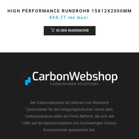
HIGH PERFORMANCE RUNDROHR 15X12X2000MM
€
69,77
INK MwSt.
IN DEN WARENKORB
Der Carbonwebshop ist Lieferant von Standard-
Carbonteilen für die Fertigungsindustrie. Hinter dem
Carbonwebshop steht die Firma Refitech, die sich seit
1989 auf die Serienproduktion von hochwertigen Carbon-
Komponenten spezialisiert hat.