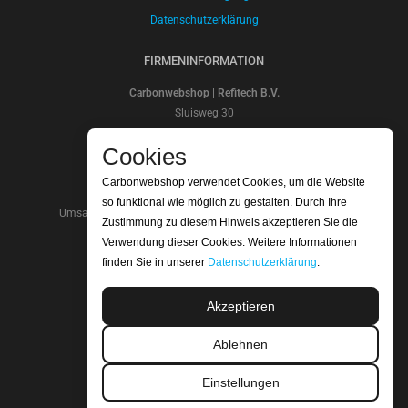
Datenschutzerklärung
FIRMENINFORMATION
Carbonwebshop | Refitech B.V.
Sluisweg 30
5145PE Waalwijk
Cookies
Die Niederlande
Kontonummer: NL20ABNA 0247 7948 48
Carbonwebshop verwendet Cookies, um die Website
SWIFT/BIC Code: ABNANL2A
so funktional wie möglich zu gestalten. Durch Ihre
Umsatzsteuer-Identifikationsnummer: NL.8066.64.605.b01
Zustimmung zu diesem Hinweis akzeptieren Sie die
Handelskammer nummer: 18052319
Verwendung dieser Cookies. Weitere Informationen
finden Sie in unserer
Datenschutzerklärung
.
WIR SIND ISO-ZERTIFIZIERT
Akzeptieren
Ablehnen
Einstellungen
LESEN SIE UNSERE BEWERTUNGEN