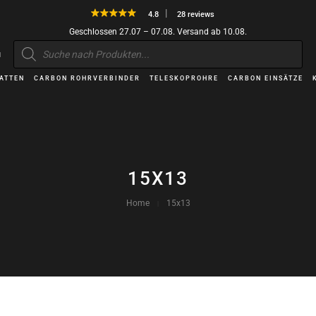
4.8
28 reviews
Geschlossen 27.07 – 07.08. Versand ab 10.08.
Products
search
H
ATTEN
CARBON ROHRVERBINDER
TELESKOPROHRE
CARBON EINSÄTZE
15X13
Home
15x13