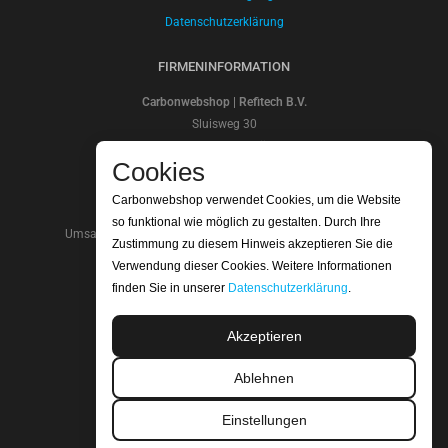
Datenschutzerklärung
FIRMENINFORMATION
Carbonwebshop | Refitech B.V.
Sluisweg 30
5145PE Waalwijk
Cookies
Die Niederlande
Kontonummer: NL20ABNA 0247 7948 48
Carbonwebshop verwendet Cookies, um die Website
SWIFT/BIC Code: ABNANL2A
so funktional wie möglich zu gestalten. Durch Ihre
Umsatzsteuer-Identifikationsnummer: NL.8066.64.605.b01
Zustimmung zu diesem Hinweis akzeptieren Sie die
Handelskammer nummer: 18052319
Verwendung dieser Cookies. Weitere Informationen
finden Sie in unserer
Datenschutzerklärung
.
WIR SIND ISO-ZERTIFIZIERT
Akzeptieren
Ablehnen
Einstellungen
LESEN SIE UNSERE BEWERTUNGEN