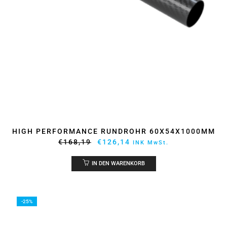
HIGH PERFORMANCE RUNDROHR 60X54X1000MM
Ursprünglicher
Aktueller
€
168,19
€
126,14
INK MwSt.
Preis
Preis
war:
ist:
IN DEN WARENKORB
€168,19
€126,14.
-25%