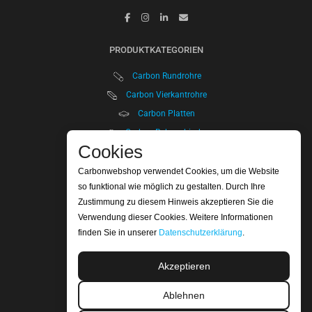
PRODUKTKATEGORIEN
Carbon Rundrohre
Carbon Vierkantrohre
Carbon Platten
Carbon Rohrverbinder
Cookies
Teleskoprohre
Carbon Einsätze
Carbonwebshop verwendet Cookies, um die Website
so funktional wie möglich zu gestalten. Durch Ihre
KUNDENINFORMATION
Zustimmung zu diesem Hinweis akzeptieren Sie die
Verwendung dieser Cookies. Weitere Informationen
Mein Account
finden Sie in unserer
Datenschutzerklärung
.
Mein Orders
Rücksendungen un Rückerstattungen
Akzeptieren
Versand und Lieferung
Ablehnen
Zahlungsmethoden