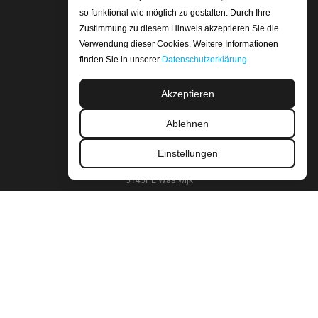
so funktional wie möglich zu gestalten. Durch Ihre
Rücksendungen un Rückerstattungen
Zustimmung zu diesem Hinweis akzeptieren Sie die
Versand und Lieferung
Verwendung dieser Cookies. Weitere Informationen
Zahlungsmethoden
finden Sie in unserer
Datenschutzerklärung
.
Geschäftsbedingungen
Datenschutzerklärung
Akzeptieren
Ablehnen
FIRMENINFORMATION
Carbonwebshop | Refitech B.V.
Einstellungen
Sluisweg 30
5145PE Waalwijk
Die Niederlande
Kontonummer: NL20ABNA 0247 7948 48
SWIFT/BIC Code: ABNANL2A
Umsatzsteuer-Identifikationsnummer: NL.8066.64.605.b01
Handelskammer nummer: 18052319
WIR SIND ISO-ZERTIFIZIERT