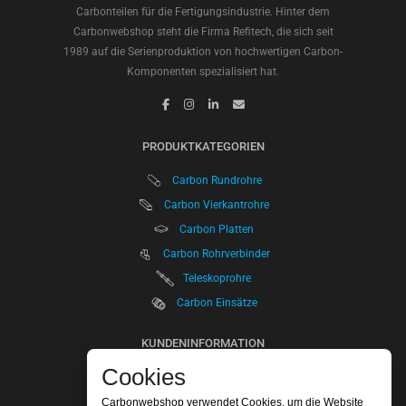
Carbonteilen für die Fertigungsindustrie. Hinter dem
Carbonwebshop steht die Firma Refitech, die sich seit
1989 auf die Serienproduktion von hochwertigen Carbon-
Komponenten spezialisiert hat.
PRODUKTKATEGORIEN
Carbon Rundrohre
Carbon Vierkantrohre
Carbon Platten
Carbon Rohrverbinder
Teleskoprohre
Carbon Einsätze
KUNDENINFORMATION
Cookies
Mein Account
Mein Orders
Carbonwebshop verwendet Cookies, um die Website