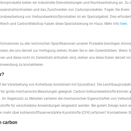
bonprodukte bieten wir industrielle Dienstleistungen und Nachbearbeitung an. Zu 
serstrahlschneiden und das Zuschneiden von Carbonprodukten. Fügen Sie Ihrem W
sionsbearbeitung von Verbundwerkstoffprodukten ist ein Spezialgebiet. Dies erforder
efitech und CarbonWebshop haben diese Spezialisierung im Haus. Mehr info
here
.
formationen zu den technischen Spezifikationen unserer Produkte benötigen, können 
 Daten, die uns derzeit zur Verfügung stehen, finden Sie in den Datenblättern. Wenn
n und diese nicht im Datenblatt enthalten sind, stehen uns diese Daten derzeit nic
 Anwendung zu kontaktieren.
r?
auf die Verarbeitung von Kohlefaser, kombiniert mit Epoxidharz. Die Leichtbauprodu
nd für große mechanische Belastungen geeignet. Carbon-Verbundwerkstoffe können a
al. Im Gegensatz zu Metallen variieren die mechanischen Eigenschaften von Verbun
stoffe für verschiedene Anwendungen eingesetzt werden. Bei gutem Design kann ei
ten mehr über kohlenstofffaserverstärkte Kunststoffe (CFK) erfahren? Kontaktieren 
 carbon