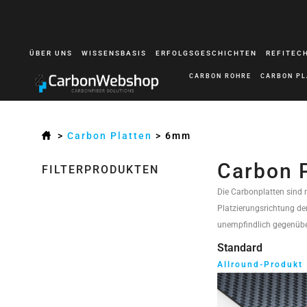
ÜBER UNS
WISSENSBASIS
ERFOLGSGESCHICHTEN
REFITEC
CARBON ROHRE
CARBON PL
>
Carbon Platten
>
6mm
Carbon 
FILTERPRODUKTEN
Die Carbonplatten sind 
Platzierungsrichtung der
unempfindlich gegenüb
Standard
Allround-Produkt