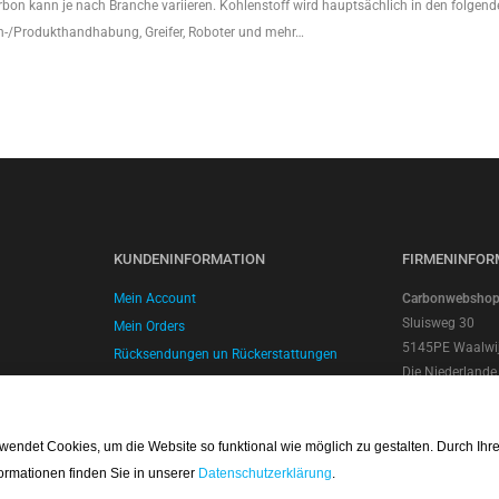
bon kann je nach Branche variieren. Kohlenstoff wird hauptsächlich in den folgen
n-/Produkthandhabung, Greifer, Roboter und mehr…
KUNDENINFORMATION
FIRMENINFOR
Mein Account
Carbonwebshop |
Sluisweg 30
Mein Orders
5145PE Waalwi
Rücksendungen un Rückerstattungen
Die Niederlande
Versand und Lieferung
Kontonummer: 
Zahlungsmethoden
SWIFT/BIC Cod
Geschäftsbedingungen
Umsatzsteuer-I
ndet Cookies, um die Website so funktional wie möglich zu gestalten. Durch Ih
Datenschutzerklärung
NL.8066.64.605
ormationen finden Sie in unserer
Datenschutzerklärung
.
Handelskamme