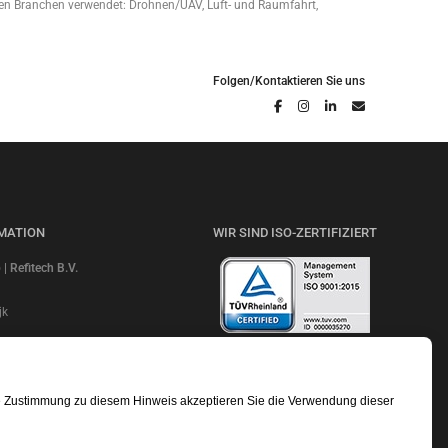
den Branchen verwendet: Drohnen/UAV, Luft- und Raumfahrt,
Folgen/Kontaktieren Sie uns
MATION
WIR SIND ISO-ZERTIFIZIERT
 Refitech B.V.
jk
NL20ABNA 0247 7948 48
LESEN SIE UNSERE BEWERTUNGEN
e: ABNANL2A
dentifikationsnummer:
re Zustimmung zu diesem Hinweis akzeptieren Sie die Verwendung dieser
.b01
r nummer: 18052319