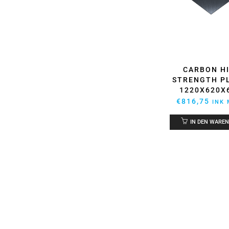
CARBON H
STRENGTH P
1220X620
€
816,75
INK 
IN DEN WARE