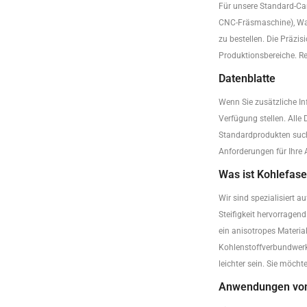
Für unsere Standard-Car
CNC-Fräsmaschine), Was
zu bestellen. Die Präzi
Produktionsbereiche. R
Datenblatte
Wenn Sie zusätzliche In
Verfügung stellen. Alle
Standardprodukten suche
Anforderungen für Ihre
Was ist Kohlefase
Wir sind spezialisiert 
Steifigkeit hervorrage
ein anisotropes Materi
Kohlenstoffverbundwerk
leichter sein. Sie möch
Anwendungen von