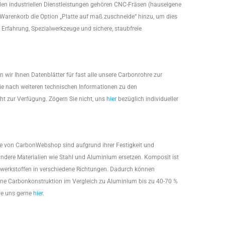
den industriellen Dienstleistungen gehören CNC-Fräsen (hauseigene
arenkorb die Option „Platte auf maß zuschneide“ hinzu, um dies
t Erfahrung, Spezialwerkzeuge und sichere, staubfreie
wir Ihnen Datenblätter für fast alle unsere Carbonrohre zur
 Sie nach weiteren technischen Informationen zu den
ht zur Verfügung. Zögern Sie nicht, uns
hier
bezüglich individueller
kte von CarbonWebshop sind aufgrund ihrer Festigkeit und
ndere Materialien wie Stahl und Aluminium ersetzen. Komposit ist
dwerkstoffen in verschiedene Richtungen. Dadurch können
ne Carbonkonstruktion im Vergleich zu Aluminium bis zu 40-70 %
Sie uns gerne
hier
.