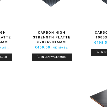
IGH
CARBON HIGH
CARB
LATTE
STRENGTH PLATTE
1000
X6MM
620X620X6MM
€
498,
€
409,50
MwSt.
INK MwSt.
IN D
NKORB
IN DEN WARENKORB