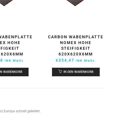
WABENPLATTE
CARBON WABENPLATTE
EX HOHE
NOMEX HOHE
IFIGKEIT
STEIFIGKEIT
X620X6MM
620X620X6MM
18
€
354,47
INK MwSt.
INK MwSt.
EN WARENKORB
IN DEN WARENKORB
 Europa schnell geliefert.