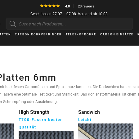
4.8
28 reviews
Geschlossen 27.07 – 07.08. Versand ab 10.08.
Products
search
H
ATTEN
CARBON ROHRVERBINDER
TELESKOPROHRE
CARBON EINSÄTZE
Platten 6mm
mit hochfesten Carbonfasern und Epoxidharz laminiert. Die Deckschicht hat eine at
 Fasern eine optimale Festigkeit und Steifigkeit. Das Kohlenstoffmaterial ist chem
er Schrumpfung oder Ausdehnung.
High Strength
Sandwich
T700-Fasern bester
Leicht
Qualität