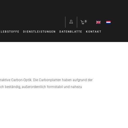
0
KLEBSTOFFE
DIENSTLEISTUNGEN
DATENBLATTE
KONTAKT
traktive Carbon-Optik. Die Carbonplatten haben aufgrund der
isch beständig, außerordentlich formstabil und nahezu