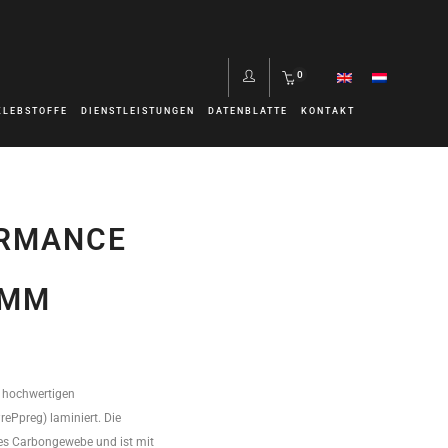
0
KLEBSTOFFE
DIENSTLEISTUNGEN
DATENBLATTE
KONTAKT
ORMANCE
0MM
 hochwertigen
ePpreg) laminiert. Die
es Carbongewebe und ist mit