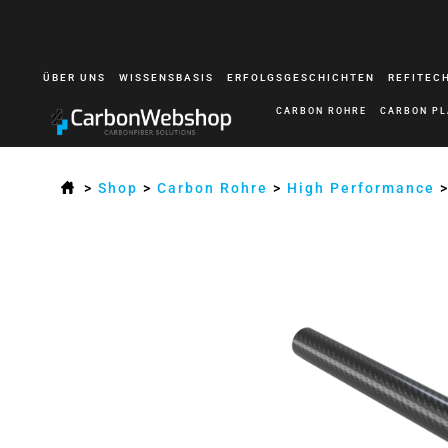
ÜBER UNS
WISSENSBASIS
ERFOLGSGESCHICHTEN
REFITEC
CARBON ROHRE
CARBON PL
>
Shop
>
Carbon Rohre
>
High Performance