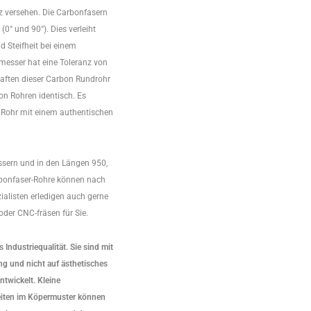
z versehen. Die Carbonfasern
(0° und 90°). Dies verleiht
d Steifheit bei einem
esser hat eine Toleranz von
aften dieser Carbon Rundrohr
on Rohren identisch. Es
 Rohr mit einem authentischen
ssern und in den Längen 950,
bonfaser-Rohre können nach
alisten erledigen auch gerne
der CNC-fräsen für Sie.
Industriequalität. Sie sind mit
g und nicht auf ästhetisches
ntwickelt. Kleine
eiten im Köpermuster können