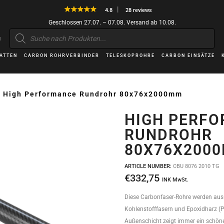
4.8
28 reviews
Geschlossen 27.07. – 07.08. Versand ab 10.08.
Products
search
H
ATTEN
CARBON ROHRVERBINDER
TELESKOPROHRE
CARBON EINSÄTZE
>
High Performance Rundrohr 80x76x2000mm
HIGH PERF
RUNDROHR
80X76X200
ARTICLE NUMBER:
CBU 8076 2010 TG
€
332,75
INK MwSt.
Diese Carbonfaser-Rohre werden aus
Kohlenstofffasern und Epoxidharz (Pr
Außenschicht zeigt immer ein schön