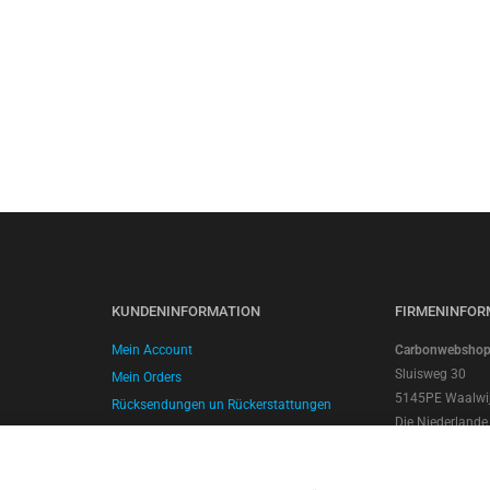
KUNDENINFORMATION
FIRMENINFOR
Mein Account
Carbonwebshop |
Sluisweg 30
Mein Orders
5145PE Waalwi
Rücksendungen un Rückerstattungen
Die Niederlande
Versand und Lieferung
Kontonummer: 
Zahlungsmethoden
SWIFT/BIC Cod
Geschäftsbedingungen