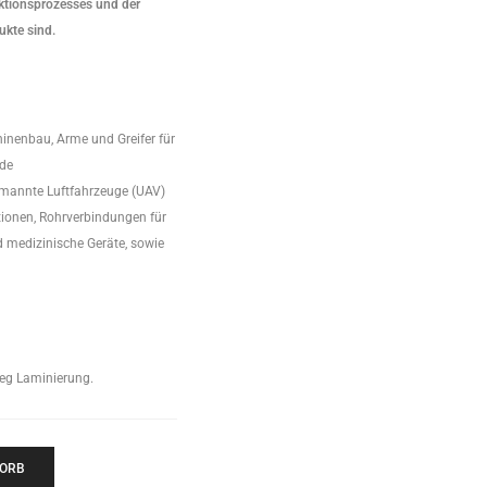
uktionsprozesses und der
kte sind.
inenbau, Arme und Greifer für
nde
annte Luftfahrzeuge (UAV)
ionen, Rohrverbindungen für
 medizinische Geräte, sowie
eg Laminierung.
KORB