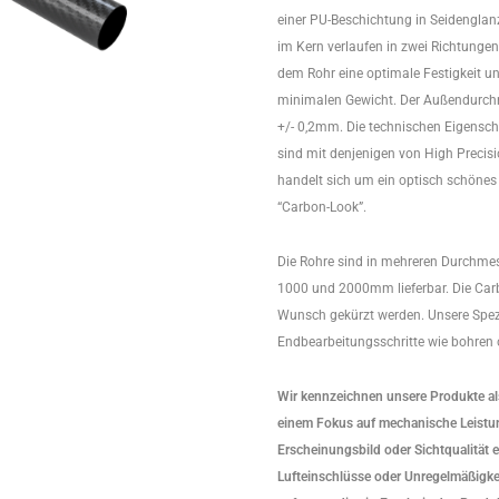
einer PU-Beschichtung in Seidenglan
im Kern verlaufen in zwei Richtungen 
dem Rohr eine optimale Festigkeit un
minimalen Gewicht. Der Außendurchm
+/- 0,2mm. Die technischen Eigensch
sind mit denjenigen von High Precisi
handelt sich um ein optisch schönes
“Carbon-Look”.
Die Rohre sind in mehreren Durchme
1000 und 2000mm lieferbar. Die Car
Wunsch gekürzt werden. Unsere Spezi
Endbearbeitungsschritte wie bohren o
Wir kennzeichnen unsere Produkte als 
einem Fokus auf mechanische Leistun
Erscheinungsbild oder Sichtqualität e
Lufteinschlüsse oder Unregelmäßigk