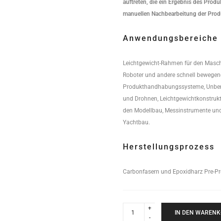
auftreten, die ein Ergebnis des Prod
manuellen Nachbearbeitung der Produ
Anwendungsbereiche
Leichtgewicht-Rahmen für den Masch
Roboter und andere schnell bewege
Produkthandhabungssysteme, Unbem
und Drohnen, Leichtgewichtkonstrukt
den Modellbau, Messinstrumente und
Yachtbau.
Herstellungsprozess
Carbonfasern und Epoxidharz Pre-Pr
High
Performance
IN DEN WAREN
Rundrohr