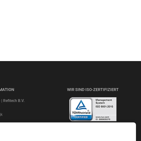
MATION
WIR SIND ISO-ZERTIFIZIERT
 Refitech B.V.
jk
NL20ABNA 0247 7948 48
LESEN SIE UNSERE BEWERTUNGEN
e: ABNANL2A