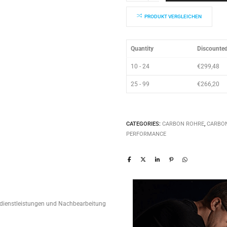
80x76x2000mm
quantity
PRODUKT VERGLEICHEN
Quantity
Discounted
10 - 24
€
299,48
25 - 99
€
266,20
CATEGORIES:
CARBON ROHRE
,
CARBO
PERFORMANCE
edienstleistungen und Nachbearbeitung