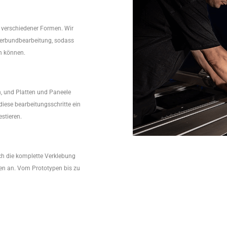
r verschiedener Formen. Wir
Verbundbearbeitung, sodass
n können.
 und Platten und Paneele
iese bearbeitungsschritte ein
stieren.
ch die komplette Verklebung
en an. Vom Prototypen bis zu