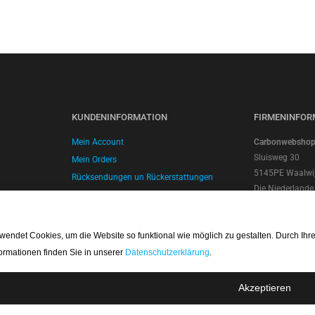
KUNDENINFORMATION
FIRMENINFOR
Mein Account
Carbonwebshop |
Sluisweg 30
Mein Orders
5145PE Waalwi
Rücksendungen un Rückerstattungen
Die Niederlande
Versand und Lieferung
Kontonummer: 
Zahlungsmethoden
SWIFT/BIC Cod
Geschäftsbedingungen
Umsatzsteuer-I
ndet Cookies, um die Website so funktional wie möglich zu gestalten. Durch Ih
Datenschutzerklärung
NL.8066.64.605
ormationen finden Sie in unserer
Datenschutzerklärung
.
Handelskamme
Akzeptieren