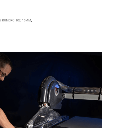
N RUNDROHRE
,
16MM
,