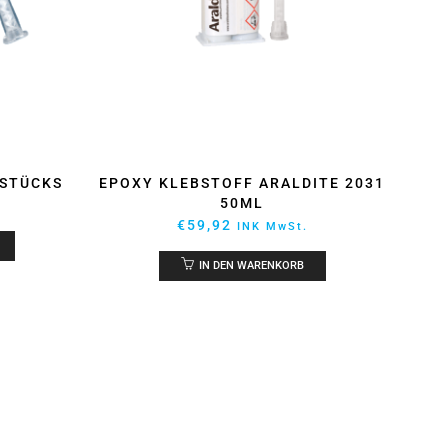
 STÜCKS
EPOXY KLEBSTOFF ARALDITE 2031
R
50ML
€
59,92
INK MwSt.
IN DEN WARENKORB