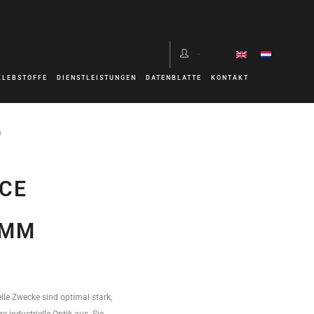
KLEBSTOFFE
DIENSTLEISTUNGEN
DATENBLATTE
KONTAKT
m
CE
0MM
lle Zwecke sind optimal stark,