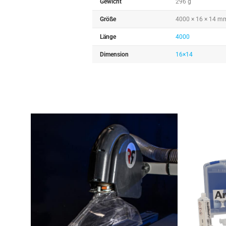
Gewicht
296 g
Größe
4000 × 16 × 14 m
Länge
4000
Dimension
16×14