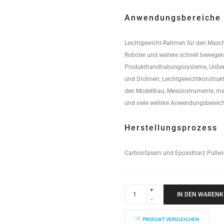
Anwendungsbereiche
Leichtgewicht-Rahmen für den Masch
Roboter und weitere schnell bewege
Produkthandhabungssysteme, Unbem
und Drohnen, Leichtgewichtkonstrukt
den Modellbau, Messinstrumente, med
und viele weitere Anwendungsbereic
Herstellungsprozess
Carbonfasern und Epoxidharz Pullwi
Industrial
Performance
IN DEN WAREN
Rundrohr
16x14x4000mm
quantity
PRODUKT VERGLEICHEN