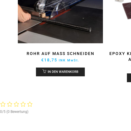
2031
ROHR AUF MASS SCHNEIDEN
EPOXY K
€
18,75
INK MwSt.
IN DEN WARENKORB
0/5
(0 Bewertung)