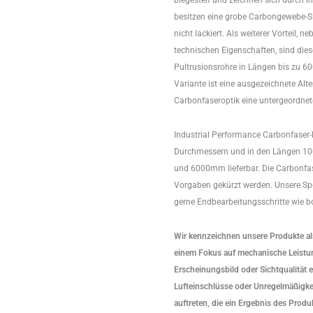
biegesteif und zeichnen sich durch ihr
besitzen eine grobe Carbongewebe-Si
nicht lackiert. Als weiterer Vorteil, 
technischen Eigenschaften, sind die
Pultrusionsrohre in Längen bis zu 6
Variante ist eine ausgezeichnete Alte
Carbonfaseroptik eine untergeordnete 
Industrial Performance Carbonfaser-
Durchmessern und in den Längen 100
und 6000mm lieferbar. Die Carbonfa
Vorgaben gekürzt werden. Unsere Spe
gerne Endbearbeitungsschritte wie bo
Wir kennzeichnen unsere Produkte als 
einem Fokus auf mechanische Leistun
Erscheinungsbild oder Sichtqualität e
Lufteinschlüsse oder Unregelmäßigk
auftreten, die ein Ergebnis des Prod