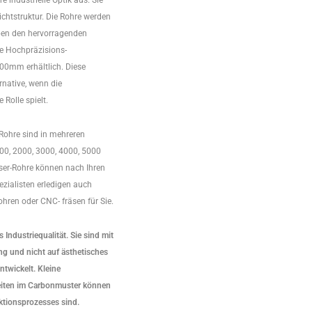
e industrielle Optik aus. Sie
chtstruktur. Die Rohre werden
neben den hervorragenden
se Hochpräzisions-
000mm erhältlich. Diese
rnative, wenn die
Rolle spielt.
Rohre sind in mehreren
0, 2000, 3000, 4000, 5000
ser-Rohre können nach Ihren
zialisten erledigen auch
hren oder CNC- fräsen für Sie.
Industriequalität. Sie sind mit
g und nicht auf ästhetisches
ntwickelt. Kleine
eiten im Carbonmuster können
uktionsprozesses sind.