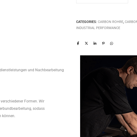
CATEGORIES:
CARBON ROHRE
,
CARBO
INDUSTRIAL PERFORMANCE
edienstleistungen und Nachbearbeitung
r verschiedener Formen. Wir
Verbundbearbeitung, sodass
n können.