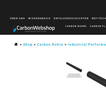
ÜBER UNS
WISSENSBASIS
ERFOLGSGESCHICHTEN
REFITEC
CARBON ROHRE
CARBON PL
>
Shop
>
Carbon Rohre
>
Industrial Perform