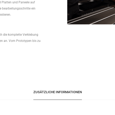
 Platten und Paneele auf
 bearbeitungsschritte ein
stieren.
ch die komplette Verklebung
en an. Vom Prototypen bis zu
ZUSÄTZLICHE INFORMATIONEN