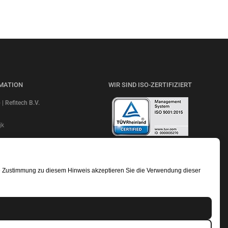
MATION
WIR SIND ISO-ZERTIFIZIERT
 Refitech B.V.
jk
NL20ABNA 0247 7948 48
LESEN SIE UNSERE BEWERTUNGEN
e: ABNANL2A
dentifikationsnummer:
re Zustimmung zu diesem Hinweis akzeptieren Sie die Verwendung dieser
.b01
r nummer: 18052319