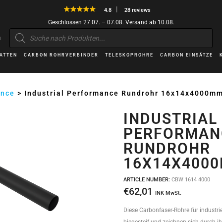
4.8
28 reviews
Geschlossen 27.07. – 07.08. Versand ab 10.08.
Products
search
H
ATTEN
CARBON ROHRVERBINDER
TELESKOPROHRE
CARBON EINSÄTZE
ance
>
Industrial Performance Rundrohr 16x14x4000m
INDUSTRIAL
PERFORMAN
RUNDROHR
16X14X400
ARTICLE NUMBER:
CBW 1614 4000
€
62,01
INK MwSt.
Diese Carbonfaser-Rohre für industrie