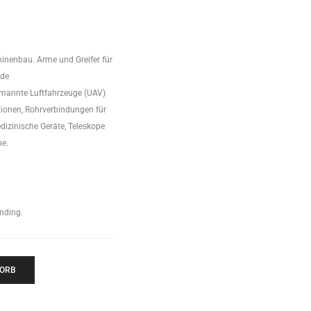
inenbau. Arme und Greifer für
nde
annte Luftfahrzeuge (UAV)
ionen, Rohrverbindungen für
izinische Geräte, Teleskope
he.
nding.
KORB