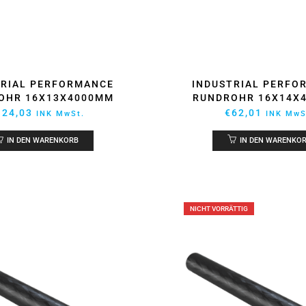
INDUSTRIAL PERFO
TRIAL PERFORMANCE
RUNDROHR 16X14X
OHR 16X13X4000MM
€
62,01
124,03
INK MwS
INK MwSt.
IN DEN WARENKO
IN DEN WARENKORB
NICHT VORRÄTTIG