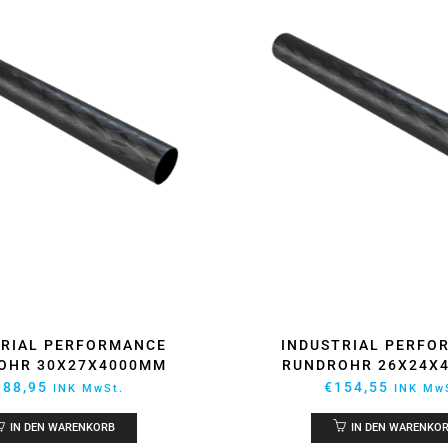
INDUSTRIAL PERFO
TRIAL PERFORMANCE
RUNDROHR 26X24X
OHR 30X27X4000MM
€
154,55
188,95
INK Mw
INK MwSt.
IN DEN WARENKO
IN DEN WARENKORB