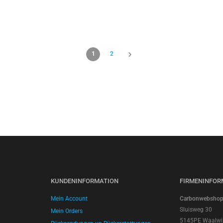
1
2
KUNDENINFORMATION
FIRMENINFOR
Mein Account
Carbonwebshop |
Sluisweg 30
Mein Orders
5145PE Waalwi