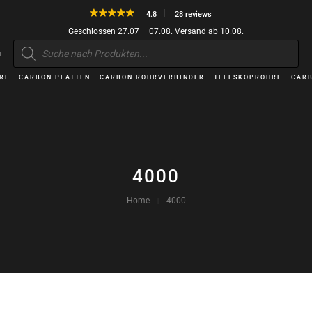
4.8
28 reviews
Geschlossen 27.07 – 07.08. Versand ab 10.08.
Products
search
H
RE
CARBON PLATTEN
CARBON ROHRVERBINDER
TELESKOPROHRE
CARB
4000
Home
4000