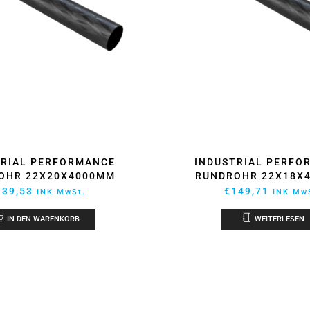
INDUSTRIAL PERFO
TRIAL PERFORMANCE
RUNDROHR 22X18X
OHR 22X20X4000MM
€
149,71
139,53
INK Mw
INK MwSt.
WEITERLESEN
IN DEN WARENKORB