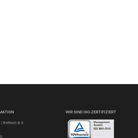
MATION
WIR SIND ISO-ZERTIFIZIERT
 Refitech B.V.
jk