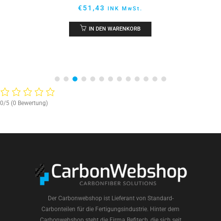
€
51,43
INK MwSt.
IN DEN WARENKORB
0/5
(0 Bewertung)
Der Carbonwebshop ist Lieferant von Standard-
Carbonteilen für die Fertigungsindustrie. Hinter dem
Carbonwebshop steht die Firma Refitech, die sich seit