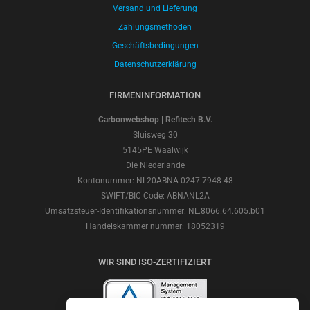
Versand und Lieferung
Zahlungsmethoden
Geschäftsbedingungen
Datenschutzerklärung
FIRMENINFORMATION
Carbonwebshop | Refitech B.V.
Sluisweg 30
5145PE Waalwijk
Die Niederlande
Kontonummer: NL20ABNA 0247 7948 48
SWIFT/BIC Code: ABNANL2A
Umsatzsteuer-Identifikationsnummer: NL.8066.64.605.b01
Handelskammer nummer: 18052319
WIR SIND ISO-ZERTIFIZIERT