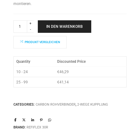
montieren.
Refiflex®
2-
IN DEN WARENKORB
Weg
Rohrverbinder
quantity
PRODUKT VERGLEICHEN
Quantity
Discounted Price
10 - 24
€
46,29
25 - 99
€
41,14
CATEGORIES:
CARBON ROHVERBINDER
,
2-WEGE KUPPLUNG
BRAND:
REFIFLEX 30R