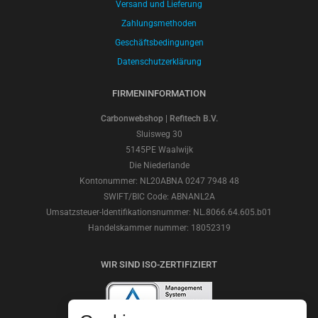
Versand und Lieferung
Zahlungsmethoden
Geschäftsbedingungen
Datenschutzerklärung
FIRMENINFORMATION
Carbonwebshop | Refitech B.V.
Sluisweg 30
5145PE Waalwijk
Die Niederlande
Kontonummer: NL20ABNA 0247 7948 48
SWIFT/BIC Code: ABNANL2A
Umsatzsteuer-Identifikationsnummer: NL.8066.64.605.b01
Handelskammer nummer: 18052319
WIR SIND ISO-ZERTIFIZIERT