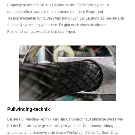
Grundtypen unterteilen. Die Faserausrichtung der drei Typen ist
unterschiedlich, was zu einem unterschiedlichen Biege- und
Torsionsverhalten führt. Die Wahl hängt von der Leistung ab, die Sie sich
für eine Anwendung wünschen. Es gibt auch einen deutlichen
Preisunterschied zwischen den drei Typen.
Pullwinding-technik
Bei der Pullwinding-Technik wird ein Carbonrohr auf ähnliche Weise wie
bei der Pultrusion hergestellt, aber es wird eine Rotationswicklung
angebracht, normalerweise in einem Winkel von 30 bis 90 Grad. Dies