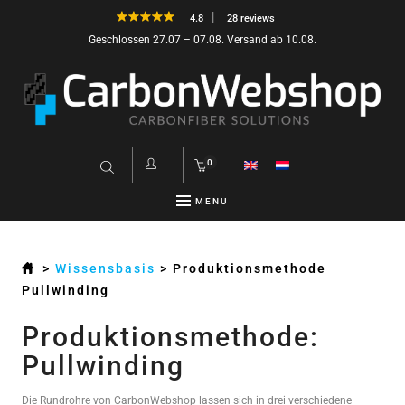
4.8
28 reviews
Geschlossen 27.07 – 07.08. Versand ab 10.08.
0
MENU
>
Wissensbasis
>
Produktionsmethode
Pullwinding
Produktionsmethode:
Pullwinding
Die Rundrohre von CarbonWebshop lassen sich in drei verschiedene